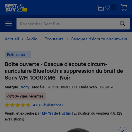
Passer
Passer
au
au
contenu
pied
principal
de
page
Accueil
Audio
Écouteurs
Casques d'écoute circum-auricu
Boîte ouverte
Boîte ouverte - Casque d'écoute circum-
auriculaire Bluetooth à suppression du bruit de
Sony WH-1000XM6 - Noir
Marque :
Sony
Modèle :
WH1000XM6B.UC
Code Web :
19391178
30+ vues récentes
4.8
(6 évaluations)
Vendu et expédié par
My Trade Hut Inc
|
Évaluation du vendeur
4,8
; (29
évaluations)