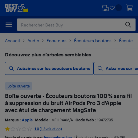
Passer
Passer
au
au
contenu
pied
principal
de
page
Accueil
Audio
Écouteurs
Écouteurs boutons
Écouteurs
Découvrez plus d’articles semblables
Aubaines sur les écouteurs boutons
Aubaines sur le
Boîte ouverte
Boîte ouverte - Écouteurs boutons 100 % sans fil
à suppression du bruit AirPods Pro 3 d'Apple
avec étui de chargement MagSafe
Marque :
Apple
Modèle :
MFHP4AM/A
Code Web :
19472795
1.0
(1 évaluation)
Vendu et expédié par
Innotechpro Inc.
|
Évaluation du vendeur
4,1
; (85