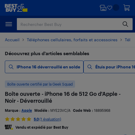
Passer
Passer
au
au
contenu
pied
principal
de
page
Accueil
Téléphones cellulaires, forfaits et accessoires
Télé
Découvrez plus d’articles semblables
IPhone 16 déverrouillé en solde
Étuis pour iPhone 1
Boîte ouverte certifié par la Geek Squad
Boîte ouverte - iPhone 16 de 512 Go d'Apple -
Noir - Déverrouillé
Marque :
Apple
Modèle :
MYE23VC/A
Code Web :
18895968
5.0
(1 évaluation)
Vendu et expédié par Best Buy