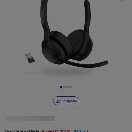
Diapositive 1 de 5
Photos (5)
Le solde prend fin le :
August 15, 2026
*
Détails