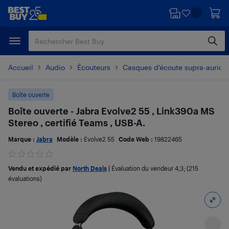
Passer
Passer
au
au
contenu
pied
principal
de
page
Accueil
Audio
Écouteurs
Casques d'écoute supra-auricul
Boîte ouverte
Boîte ouverte - Jabra Evolve2 55 , Link390a MS
Stereo , certifié Teams , USB-A.
Marque :
Jabra
Modèle :
Evolve2 55
Code Web :
19822465
Vendu et expédié par
North Deals
|
Évaluation du vendeur
4,3
; (215
évaluations)