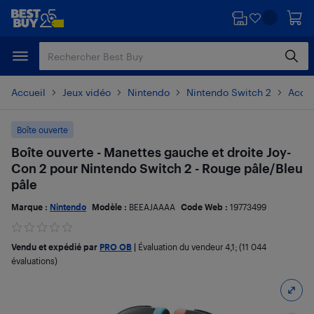
Passer
Passer
au
au
contenu
pied
principal
de
page
Accueil
Jeux vidéo
Nintendo
Nintendo Switch 2
Acces
Boîte ouverte
Boîte ouverte - Manettes gauche et droite Joy-
Con 2 pour Nintendo Switch 2 - Rouge pâle/Bleu
pâle
Marque :
Nintendo
Modèle :
BEEAJAAAA
Code Web :
19773499
Vendu et expédié par
PRO OB
|
Évaluation du vendeur
4,1
; (11 044
évaluations)