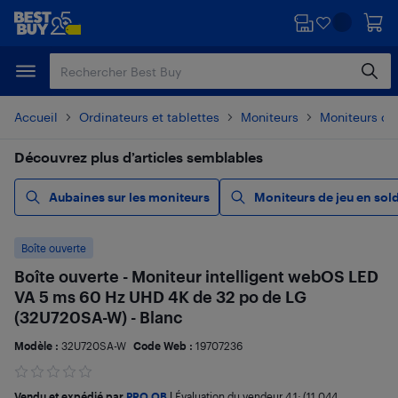
Passer
Passer
au
au
contenu
pied
principal
de
page
Accueil
Ordinateurs et tablettes
Moniteurs
Moniteurs d'o
Découvrez plus d’articles semblables
Aubaines sur les moniteurs
Moniteurs de jeu en sol
Boîte ouverte
Boîte ouverte - Moniteur intelligent webOS LED
VA 5 ms 60 Hz UHD 4K de 32 po de LG
(32U720SA-W) - Blanc
Modèle :
32U720SA-W
Code Web :
19707236
Vendu et expédié par
PRO OB
|
Évaluation du vendeur
4,1
; (11 044