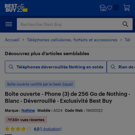
Passer
Passer
au
au
contenu
pied
principal
de
page
Accueil
Téléphones cellulaires, forfaits et accessoires
Télé
Découvrez plus d’articles semblables
Téléphones déverrouillés Nothing en solde
Rien de
Boîte ouverte certifié par la Geek Squad
Boîte ouverte - Phone (3) de 256 Go de Nothing -
Blanc - Déverrouillé - Exclusivité Best Buy
Marque :
Nothing
Modèle :
A024
Code Web :
19430022
30+ vues récentes
4.0
(1 évaluation)