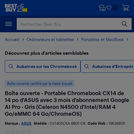
Passer
Passer
au
au
contenu
pied
principal
de
page
Accueil
Ordinateurs et tablettes
Portables et MacBook
C
Découvrez plus d’articles semblables
Aubaines sur les Chromebook
Aubaines d'Entrepôt
Boîte ouverte certifié par la Geek Squad
Boîte ouverte - Portable Chromebook CX14 de
14 po d'ASUS avec 3 mois d'abonnement Google
AI Pro - Gris (Celeron N4500 d'Intel/RAM 4
Go/eMMC 64 Go/ChromeOS)
Marque :
ASUS
Modèle :
CX1405CKA-BB01-CB
Code Web :
19636805