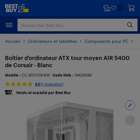
Passer
Passer
au
au
contenu
pied
principal
de
page
Accueil
Ordinateurs et tablettes
Composants pour PC
Bo
Boîtier d'ordinateur ATX tour moyen AIR 5400
de Corsair - Blanc
Modèle :
CC-9011319-WW
Code Web :
19428088
5.0
(1 évaluation)
Vendu et expédié par Best Buy