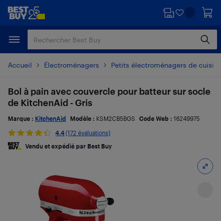
Passer
Passer
au
au
contenu
pied
principal
de
page
Accueil
Électroménagers
Petits électroménagers de cuisin
Bol à pain avec couvercle pour batteur sur socle
de KitchenAid - Gris
Marque :
KitchenAid
Modèle :
KSM2CB5BGS
Code Web :
16249975
4.4
(172 évaluations)
Vendu et expédié par Best Buy