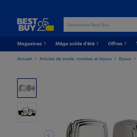
Passer
Passer
au
au
contenu
pied
principal
de
page
Magasinez
Méga solde d'été
Offres
Accueil
Articles de mode, montres et bijoux
Bijoux