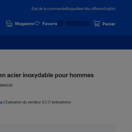
État de la commande
Blogue
Best Buy Affaires
English
Magasins
Favoris
Panier
en acier inoxydable pour hommes
5686039
ny
|
Évaluation du vendeur
3,7
; (7 évaluations)