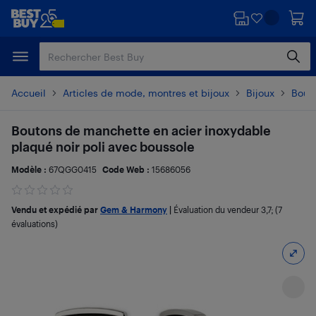
Passer
Passer
au
au
contenu
pied
principal
de
page
Accueil
Articles de mode, montres et bijoux
Bijoux
Bout
Boutons de manchette en acier inoxydable
plaqué noir poli avec boussole
Modèle :
67QGG0415
Code Web :
15686056
Vendu et expédié par
Gem & Harmony
|
Évaluation du vendeur
3,7
; (7
évaluations)