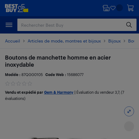
Passer
Passer
au
au
contenu
pied
principal
de
page
Accueil
Articles de mode, montres et bijoux
Bijoux
Bout
Boutons de manchette homme en acier
inoxydable
Modèle :
87QGG0105
Code Web :
15686077
Vendu et expédié par
Gem & Harmony
|
Évaluation du vendeur
3,7
; (7
évaluations)