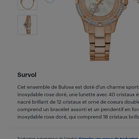
4
Photos
Survol
Cet ensemble de Bulova est doté d'un charme sportif
inoxydable rose doré, une lunette avec 40 cristaux é
nacré brillant de 12 cristaux et orné de coeurs doub
comprend un bracelet assorti et un pendentif en fo
inoxydable rose doré, qui comprend 18 cristaux brilla
Traduction automatique de l'anglais.
Signaler une erreur de traduction