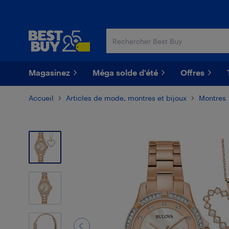
Passer
Passer
au
au
contenu
pied
principal
de
page
Magasinez
Méga solde d'été
Offres
Accueil
Articles de mode, montres et bijoux
Montres