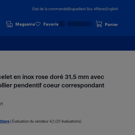
État de la commande
Blogue
Best Buy Affaires
English
Magasins
Favoris
Panier
acelet en inox rose doré 31,5 mm avec
ollier pendentif coeur correspondant
71
 Store
|
Évaluation du vendeur
4,7
; (37 évaluations)