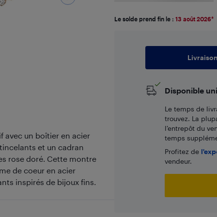
Le solde prend fin le :
13 août 2026
*
Livraiso
Disponible un
Le temps de livr
trouvez. La plup
l’entrepôt du ve
 avec un boîtier en acier
temps supplémen
tincelants et un cadran
Profitez de
l'exp
les rose doré. Cette montre
vendeur.
rme de coeur en acier
nts inspirés de bijoux fins.