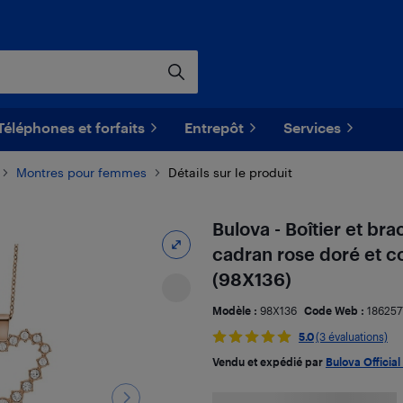
Téléphones et forfaits
Entrepôt
Services
Montres pour femmes
Détails sur le produit
Bulova - Boîtier et br
cadran rose doré et c
(98X136)
Modèle :
98X136
Code Web :
186257
5.0
(3 évaluations)
Vendu et expédié par
Bulova Official