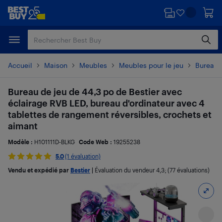
Passer
Passer
au
au
contenu
pied
principal
de
page
Accueil
Maison
Meubles
Meubles pour le jeu
Bureaux
Bureau de jeu de 44,3 po de Bestier avec
éclairage RVB LED, bureau d'ordinateur avec 4
tablettes de rangement réversibles, crochets et
aimant
Modèle :
H101111D-BLKG
Code Web :
19255238
5.0
(1 évaluation)
Vendu et expédié par
Bestier
|
Évaluation du vendeur
4,3
; (77 évaluations)