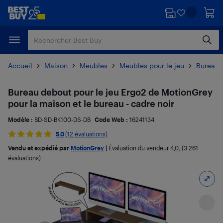
Passer
Passer
au
au
contenu
pied
principal
de
page
Accueil
Maison
Meubles
Meubles pour le jeu
Bureaux
Bureau debout pour le jeu Ergo2 de MotionGrey
pour la maison et le bureau - cadre noir
Modèle :
BD-SD-BK100-DS-DB
Code Web :
16241134
5.0
(12 évaluations)
Vendu et expédié par
MotionGrey
|
Évaluation du vendeur
4,0
; (3 261
évaluations)