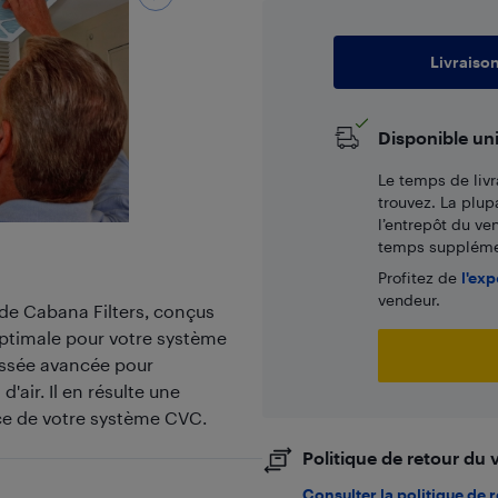
Livraiso
Disponible un
Le temps de livr
trouvez. La plup
l’entrepôt du ve
temps supplémen
Profitez de
l'exp
vendeur.
. de Cabana Filters, conçus
é optimale pour votre système
lissée avancée pour
'air. Il en résulte une
nce de votre système CVC.
Politique de retour du
Consulter la politique de 