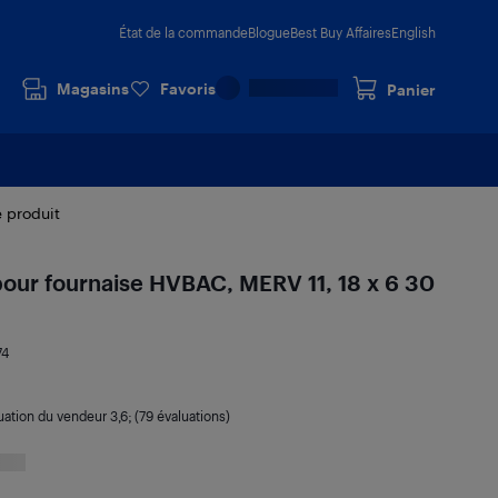
État de la commande
Blogue
Best Buy Affaires
English
Magasins
Favoris
Panier
e produit
 pour fournaise HVBAC, MERV 11, 18 x 6 30
74
uation du vendeur
3,6
; (79 évaluations)