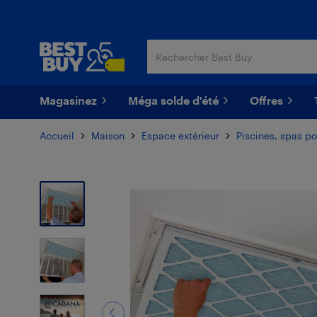
Passer
Passer
au
au
contenu
pied
principal
de
page
Magasinez
Méga solde d'été
Offres
Accueil
Maison
Espace extérieur
Piscines, spas po