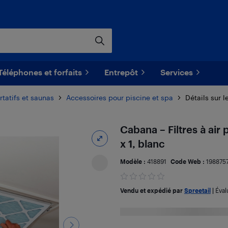
Téléphones et forfaits
Entrepôt
Services
rtatifs et saunas
Accessoires pour piscine et spa
Détails sur l
Cabana – Filtres à air
x 1, blanc
Modèle :
418891
Code Web :
198875
Vendu et expédié par
Spreetail
|
Éval