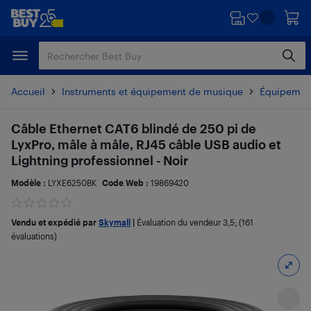
Passer
Passer
au
au
contenu
pied
principal
de
page
Accueil
Instruments et équipement de musique
Équipement
Câble Ethernet CAT6 blindé de 250 pi de
LyxPro, mâle à mâle, RJ45 câble USB audio et
Lightning professionnel - Noir
Modèle :
LYXE6250BK
Code Web :
19869420
Vendu et expédié par
Skymall
|
Évaluation du vendeur
3,5
; (161
évaluations)