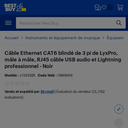
Passer
Passer
au
au
contenu
pied
principal
de
page
Accueil
Instruments et équipement de musique
Équipement
Câble Ethernet CAT6 blindé de 3 pi de LyxPro,
mâle à mâle, RJ45 câble USB audio et Lightning
professionnel - Noir
Modèle :
LYXE63BK
Code Web :
19869416
Vendu et expédié par
Skymall
|
Évaluation du vendeur
3,5
; (162
évaluations)