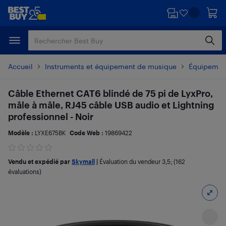
Passer
Passer
au
au
contenu
pied
principal
de
page
Accueil
Instruments et équipement de musique
Équipement
Câble Ethernet CAT6 blindé de 75 pi de LyxPro,
mâle à mâle, RJ45 câble USB audio et Lightning
professionnel - Noir
Modèle :
LYXE675BK
Code Web :
19869422
Vendu et expédié par
Skymall
|
Évaluation du vendeur
3,5
; (162
évaluations)