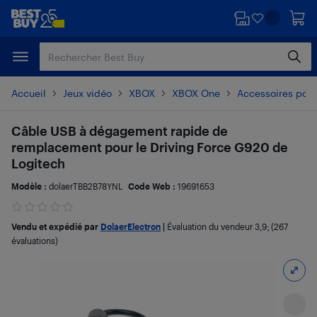
Passer
Passer
au
au
contenu
pied
principal
de
page
Accueil
Jeux vidéo
XBOX
XBOX One
Accessoires pou
Câble USB à dégagement rapide de
remplacement pour le Driving Force G920 de
Logitech
Modèle :
dolaerTBB2B78YNL
Code Web :
19691653
Vendu et expédié par
DolaerElectron
|
Évaluation du vendeur
3,9
; (267
évaluations)