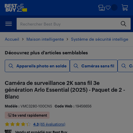
Passer
Passer
au
au
contenu
pied
principal
de
page
Accueil
Maison intelligente
Système de sécurité intelligent
Découvrez plus d’articles semblables
Appareils photo en solde
Caméras sans fil
C
Caméra de surveillance 2K sans fil 3e
génération Arlo Essential (2025) - Paquet de 2 -
Blanc
Modèle :
VMC3280-100CNS
Code Web :
19456656
Se vend rapidement
4.3
(65 évaluations)
Vendu et expédié par Best Buy