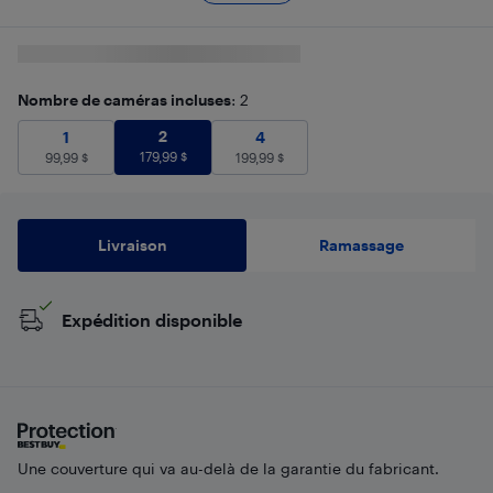
Nombre de caméras incluses
: 2
2
179,99
$
1
99,99
$
2
4
199,99
$
1
4
179,99
$
99,99
$
199,99
$
Livraison
Ramassage
Expédition disponible
Une couverture qui va au-delà de la garantie du fabricant.