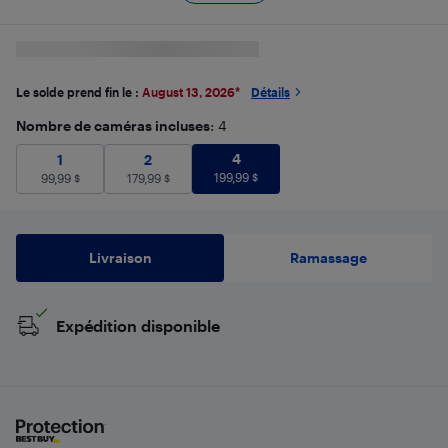
Le solde prend fin le :
August 13, 2026
*
Détails
Nombre de caméras incluses
: 4
4
199,99
$
1
99,99
$
2
179,99
$
4
1
2
199,99
$
99,99
$
179,99
$
Livraison
Ramassage
Expédition disponible