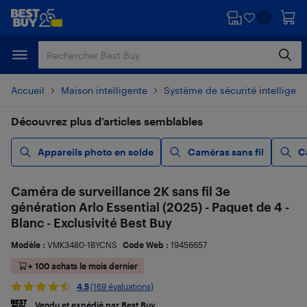
Passer
Passer
au
au
contenu
pied
principal
de
page
Accueil
Maison intelligente
Système de sécurité intelligent
Découvrez plus d’articles semblables
Appareils photo en solde
Caméras sans fil
C
Caméra de surveillance 2K sans fil 3e
génération Arlo Essential (2025) - Paquet de 4 -
Blanc - Exclusivité Best Buy
Modèle :
VMK3480-1BYCNS
Code Web :
19456657
+ 100 achats le mois dernier
4.5
(169 évaluations)
Vendu et expédié par Best Buy