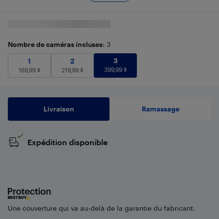
Nombre de caméras incluses
: 3
3
399,99
$
1
169,99
$
2
219,99
$
3
1
2
399,99
$
169,99
$
219,99
$
Livraison
Ramassage
Expédition disponible
Une couverture qui va au-delà de la garantie du fabricant.