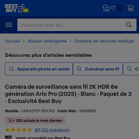
Passer
Passer
au
au
contenu
pied
principal
de
page
Accueil
Maison intelligente
Système de sécurité intelligent
Découvrez plus d’articles semblables
Appareils photo en solde
Caméras sans fil
C
Caméra de surveillance sans fil 2K HDR 6e
génération Arlo Pro (2025) - Blanc - Paquet de 3
- Exclusivité Best Buy
Modèle :
VMK4370P-1BYCNS
Code Web :
19456665
+ 100 achats le mois dernier
4.7
(252 évaluations)
Vendu et expédié par Best Buy