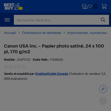
Passer
Passer
au
au
contenu
pied
principal
de
page
Accueil
Ordinateurs et tablettes
Imprimantes, numériseurs 
Canon USA Inc. – Papier photo satiné, 24 x 100
pi, 170 g/m2
Modèle :
2047V122
Code Web :
11336263
Vendu et expédié par
OneDealOutlet Canada
|
Évaluation du vendeur
3,5
;
(658 évaluations)