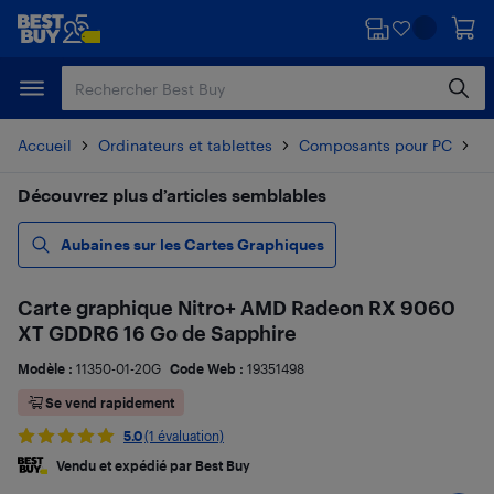
Passer
Passer
au
au
contenu
pied
principal
de
page
Accueil
Ordinateurs et tablettes
Composants pour PC
C
Découvrez plus d’articles semblables
Aubaines sur les Cartes Graphiques
Carte graphique Nitro+ AMD Radeon RX 9060
XT GDDR6 16 Go de Sapphire
Modèle :
11350-01-20G
Code Web :
19351498
Se vend rapidement
5.0
(1 évaluation)
Vendu et expédié par Best Buy