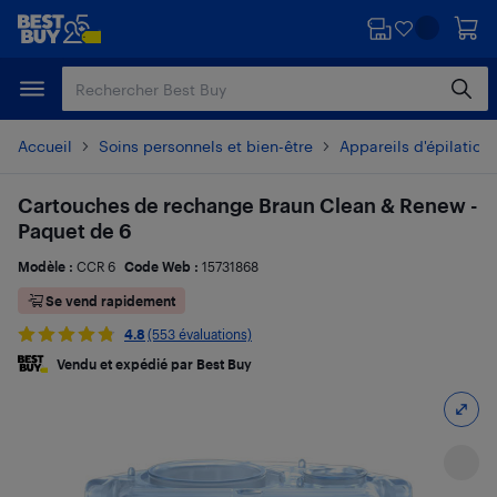
Passer
Passer
au
au
contenu
pied
principal
de
page
Accueil
Soins personnels et bien-être
Appareils d'épilation
Cartouches de rechange Braun Clean & Renew -
Paquet de 6
Modèle :
CCR 6
Code Web :
15731868
Se vend rapidement
4.8
(553 évaluations)
Vendu et expédié par Best Buy