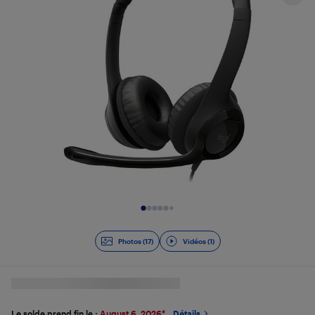
Diapositive 1 de 18
Photos (17)
Vidéos (1)
Le solde prend fin le :
August 6, 2026
*
Détails