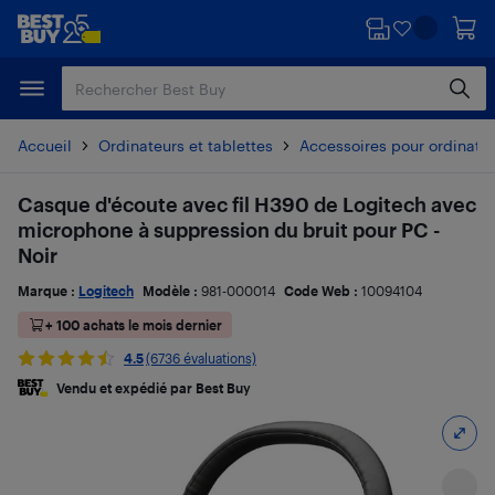
Passer
Passer
au
au
contenu
pied
principal
de
page
Accueil
Ordinateurs et tablettes
Accessoires pour ordinate
Casque d'écoute avec fil H390 de Logitech avec
microphone à suppression du bruit pour PC -
Noir
Marque :
Logitech
Modèle :
981-000014
Code Web :
10094104
+ 100 achats le mois dernier
4.5
(6736 évaluations)
Vendu et expédié par Best Buy