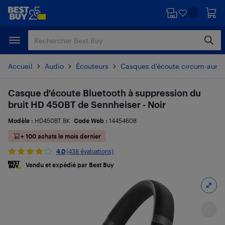
Passer
Passer
au
au
contenu
pied
principal
de
page
Accueil
Audio
Écouteurs
Casques d'écoute circum-auricu
Casque d'écoute Bluetooth à suppression du
bruit HD 450BT de Sennheiser - Noir
Modèle :
HD450BT BK
Code Web :
14454608
+ 100 achats le mois dernier
4.0
(438 évaluations)
Vendu et expédié par Best Buy