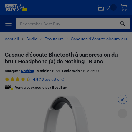
Passer
Passer
au
au
contenu
pied
principal
de
page
Accueil
Audio
Écouteurs
Casques d'écoute circum-auricu
Casque d'écoute Bluetooth à suppression du
bruit Headphone (a) de Nothing - Blanc
Marque :
Nothing
Modèle :
B186
Code Web :
19792609
4.5
(10 évaluations)
Vendu et expédié par Best Buy