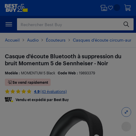
Passer
Passer
au
au
contenu
pied
principal
de
page
Accueil
Audio
Écouteurs
Casques d'écoute circum-auricu
Casque d'écoute Bluetooth à suppression du
bruit Momentum 5 de Sennheiser - Noir
Modèle :
MOMENTUM 5 Black
Code Web :
19893379
Se vend rapidement
4.9
(43 évaluations)
Vendu et expédié par Best Buy