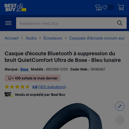
Passer
Passer
au
au
contenu
pied
principal
de
page
Accueil
Audio
Écouteurs
Casques d'écoute circum-auricu
Casque d'écoute Bluetooth à suppression du
bruit QuietComfort Ultra de Bose - Bleu lunaire
Marque :
Bose
Modèle :
880066-1200
Code Web :
18189367
+ 100 achats le mois dernier
4.6
(1801 évaluations)
Vendu et expédié par Best Buy