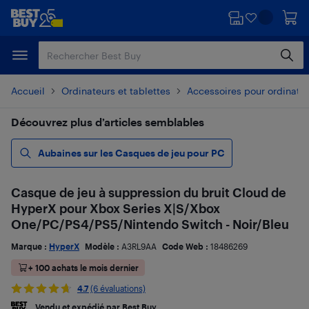
Passer
Passer
au
au
contenu
pied
principal
de
page
Accueil
Ordinateurs et tablettes
Accessoires pour ordinate
Découvrez plus d’articles semblables
Aubaines sur les Casques de jeu pour PC
Casque de jeu à suppression du bruit Cloud de
HyperX pour Xbox Series X|S/Xbox
One/PC/PS4/PS5/Nintendo Switch - Noir/Bleu
Marque :
HyperX
Modèle :
A3RL9AA
Code Web :
18486269
+ 100 achats le mois dernier
4.7
(6 évaluations)
Vendu et expédié par Best Buy