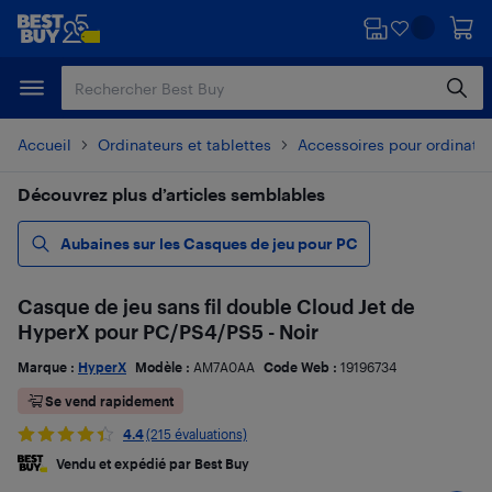
Passer
Passer
au
au
contenu
pied
principal
de
page
Accueil
Ordinateurs et tablettes
Accessoires pour ordinate
Découvrez plus d’articles semblables
Aubaines sur les Casques de jeu pour PC
Casque de jeu sans fil double Cloud Jet de
HyperX pour PC/PS4/PS5 - Noir
Marque :
HyperX
Modèle :
AM7A0AA
Code Web :
19196734
Se vend rapidement
4.4
(215 évaluations)
Vendu et expédié par Best Buy