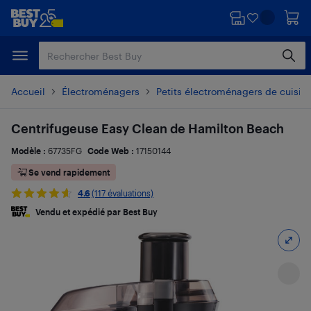
Passer
Passer
au
au
contenu
pied
principal
de
page
Accueil
Électroménagers
Petits électroménagers de cuisin
Centrifugeuse Easy Clean de Hamilton Beach
Modèle :
67735FG
Code Web :
17150144
Se vend rapidement
4.6
(117 évaluations)
Vendu et expédié par Best Buy