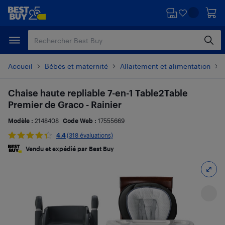
Passer
Passer
au
au
contenu
pied
principal
de
page
Accueil
Bébés et maternité
Allaitement et alimentation
Chaise haute repliable 7-en-1 Table2Table
Premier de Graco - Rainier
Modèle :
2148408
Code Web :
17555669
4.4
(318 évaluations)
Vendu et expédié par Best Buy