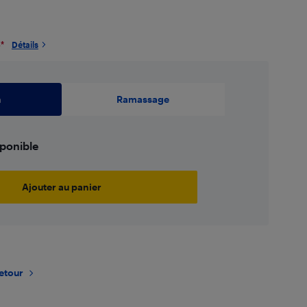
6
*
Détails
n
Ramassage
sponible
Ajouter au panier
retour