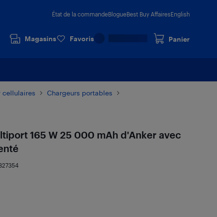
État de la commande
Blogue
Best Buy Affaires
English
Magasins
Favoris
Panier
 cellulaires
Chargeurs portables
ltiport 165 W 25 000 mAh d'Anker avec
genté
327354