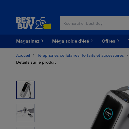
Passer
Passer
au
au
contenu
pied
principal
de
page
Magasinez
Méga solde d'été
Offres
Accueil
Téléphones cellulaires, forfaits et accessoires
Détails sur le produit