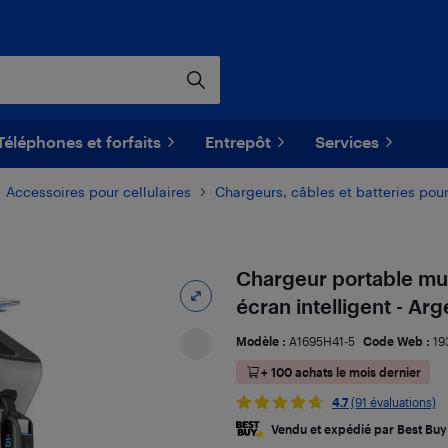
Téléphones et forfaits
Entrepôt
Services
Accessoires pour cellulaires
Chargeurs, câbles et batteries pour
Chargeur portable mu
écran intelligent - Ar
Modèle :
A1695H41-5
Code Web :
19
+ 100 achats le mois dernier
4.7
(91 évaluations)
Vendu et expédié par Best Buy