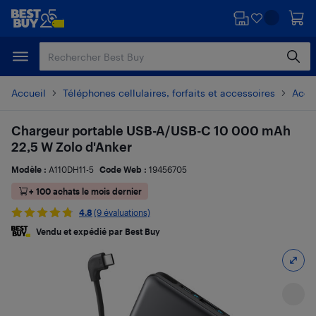
Passer
Passer
au
au
contenu
pied
principal
de
page
Accueil
Téléphones cellulaires, forfaits et accessoires
Acces
Chargeur portable USB-A/USB-C 10 000 mAh
22,5 W Zolo d'Anker
Modèle :
A110DH11-5
Code Web :
19456705
+ 100 achats le mois dernier
4.8
(9 évaluations)
Vendu et expédié par Best Buy