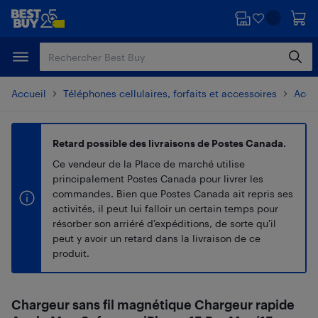
Passer
Passer
au
au
contenu
pied
principal
de
page
Accueil
Téléphones cellulaires, forfaits et accessoires
Acces
Retard possible des livraisons de Postes Canada.
Ce vendeur de la Place de marché utilise
principalement Postes Canada pour livrer les
commandes. Bien que Postes Canada ait repris ses
activités, il peut lui falloir un certain temps pour
résorber son arriéré d’expéditions, de sorte qu’il
peut y avoir un retard dans la livraison de ce
produit.
Chargeur sans fil magnétique Chargeur rapide