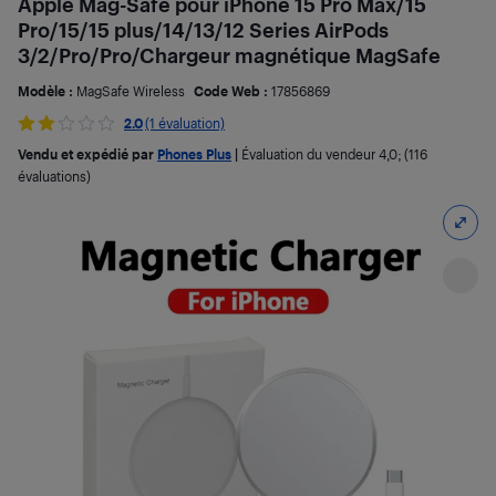
Apple Mag-Safe pour iPhone 15 Pro Max/15
Pro/15/15 plus/14/13/12 Series AirPods
3/2/Pro/Pro/Chargeur magnétique MagSafe
Modèle :
MagSafe Wireless
Code Web :
17856869
2.0
(1 évaluation)
Vendu et expédié par
Phones Plus
|
Évaluation du vendeur
4,0
; (116
évaluations)