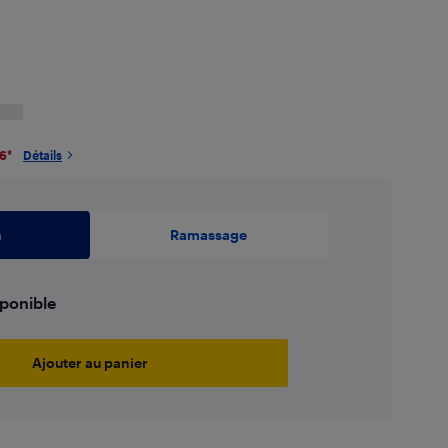
26
*
Détails
n
Ramassage
sponible
Ajouter au panier