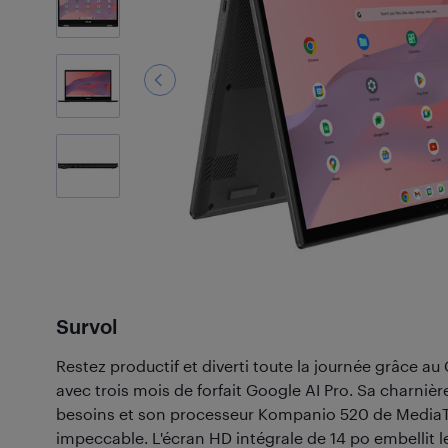
22
Photos
Survol
Restez productif et diverti toute la journée grâce 
avec trois mois de forfait Google AI Pro. Sa charnièr
besoins et son processeur Kompanio 520 de Media
impeccable. L'écran HD intégrale de 14 po embellit 