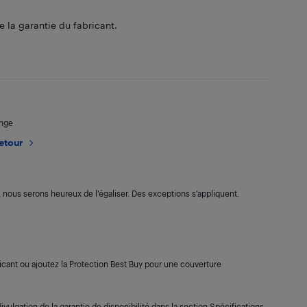
 la garantie du fabricant.
ange
retour
s, nous serons heureux de l’égaliser. Des exceptions s’appliquent.
cant ou ajoutez la Protection Best Buy pour une couverture
ivulgation de la garantie de disponibilité dans la section Spécifications