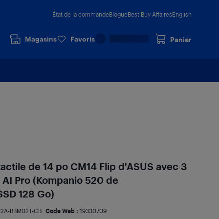
État de la commande
Blogue
Best Buy Affaires
English
Magasins
Favoris
Panier
ctile de 14 po CM14 Flip d'ASUS avec 3
e AI Pro (Kompanio 520 de
SD 128 Go)
2A-BBM02T-CB
Code Web :
19330709