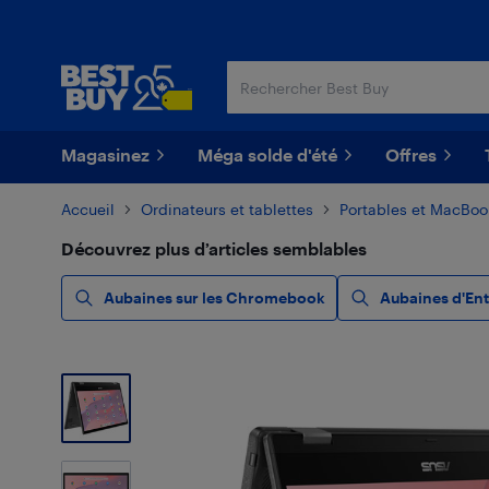
Passer
Passer
au
au
contenu
pied
principal
de
page
Magasinez
Méga solde d'été
Offres
Accueil
Ordinateurs et tablettes
Portables et MacBoo
Découvrez plus d’articles semblables
Aubaines sur les Chromebook
Aubaines d'En