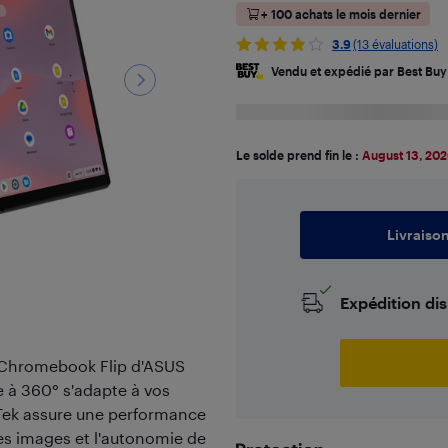
+ 100 achats le mois dernier
3.9
(13 évaluations)
Vendu et expédié par Best Buy
Le solde prend fin le :
August 13, 20
Livraiso
Expédition di
au Chromebook Flip d'ASUS
e à 360° s'adapte à vos
Tek assure une performance
les images et l'autonomie de