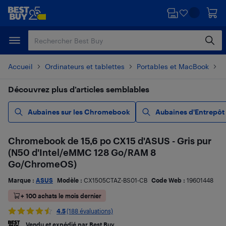
Passer
Passer
au
au
contenu
pied
principal
de
page
Accueil
Ordinateurs et tablettes
Portables et MacBook
C
Découvrez plus d’articles semblables
Aubaines sur les Chromebook
Aubaines d'Entrepôt
Chromebook de 15,6 po CX15 d'ASUS - Gris pur
(N50 d'Intel/eMMC 128 Go/RAM 8
Go/ChromeOS)
Marque :
ASUS
Modèle :
CX1505CTAZ-BS01-CB
Code Web :
19601448
+ 100 achats le mois dernier
4.5
(188 évaluations)
Vendu et expédié par Best Buy