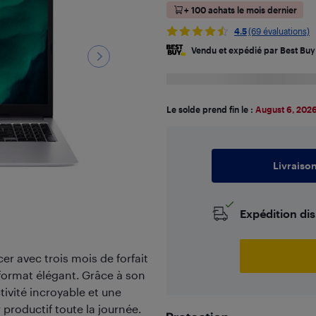
+ 100 achats le mois dernier
4.5
(69 évaluations)
Vendu et expédié par Best Buy
Le solde prend fin le :
August 6, 202
Livraiso
Expédition di
r avec trois mois de forfait
 format élégant. Grâce à son
tivité incroyable et une
productif toute la journée.