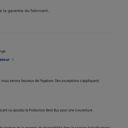
 la garantie du fabricant.
ange
retour
s, nous serons heureux de l’égaliser. Des exceptions s’appliquent.
cant ou ajoutez la Protection Best Buy pour une couverture
ivulgation de la garantie de disponibilité dans la section Spécifications