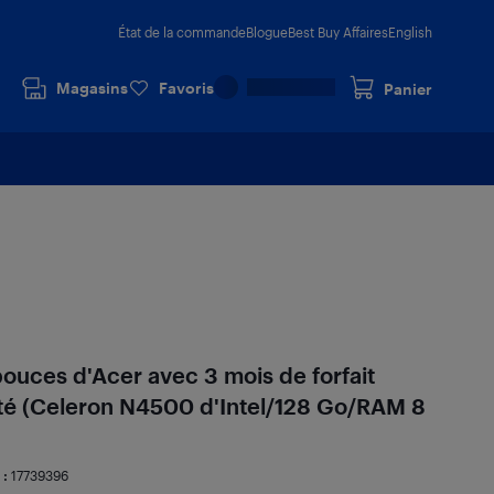
État de la commande
Blogue
Best Buy Affaires
English
Magasins
Favoris
Panier
uces d'Acer avec 3 mois de forfait
nté (Celeron N4500 d'Intel/128 Go/RAM 8
 :
17739396