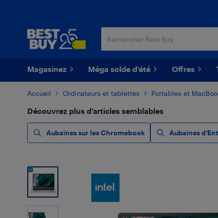
Passer
Passer
au
au
contenu
pied
principal
de
page
Magasinez
Méga solde d'été
Offres
Accueil
Ordinateurs et tablettes
Portables et MacBoo
Découvrez plus d’articles semblables
Aubaines sur les Chromebook
Aubaines d'En