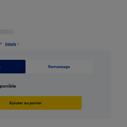
6
*
Détails
n
Ramassage
sponible
Ajouter au panier