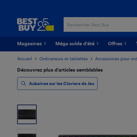
Passer
Passer
au
au
contenu
pied
principal
de
page
Magasinez
Méga solde d'été
Offres
Accueil
Ordinateurs et tablettes
Accessoires pour or
Découvrez plus d’articles semblables
Aubaines sur les Claviers de Jeu