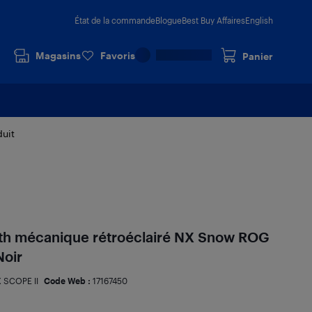
État de la commande
Blogue
Best Buy Affaires
English
Magasins
Favoris
Panier
duit
ooth mécanique rétroéclairé NX Snow ROG
Noir
 SCOPE II
Code Web :
17167450