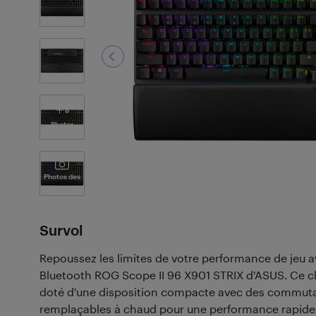
8
Photos
Photos des
Clients
(1)
Survol
Repoussez les limites de votre performance de jeu av
Bluetooth ROG Scope II 96 X901 STRIX d'ASUS. Ce cl
doté d'une disposition compacte avec des commu
remplaçables à chaud pour une performance rapide et 