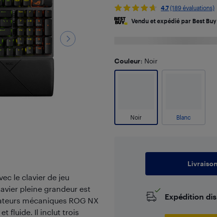
4.7
(189 évaluations)
Vendu et expédié par Best Buy
Couleur
: Noir
Noir
Blanc
Livraiso
ec le clavier de jeu
avier pleine grandeur est
Expédition di
tateurs mécaniques ROG NX
fluide. Il inclut trois