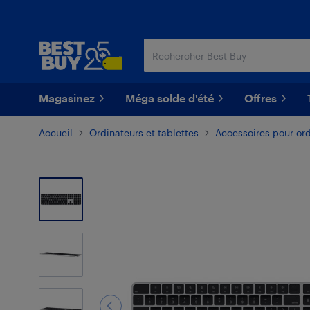
Passer
Passer
au
au
contenu
pied
principal
de
page
Magasinez
Méga solde d'été
Offres
Accueil
Ordinateurs et tablettes
Accessoires pour or