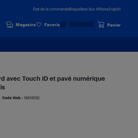
État de la commande
Blogue
Best Buy Affaires
English
Magasins
Favoris
Panier
rd avec Touch ID et pavé numérique
is
Code Web :
18618592