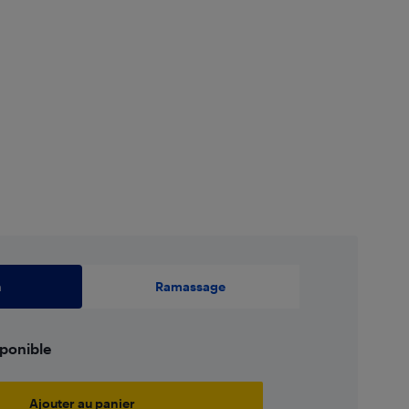
9,00
$
n
Ramassage
sponible
Ajouter au panier