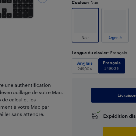
Couleur
: Noir
Noir
Argenté
Langue du clavier
: Français
Français
24
Anglais
249,00
Français
$
Anglais
249,00
$
249,00
$
re une authentification
 déverrouillage de votre Mac.
Livraiso
 de calcul et les
uement à votre Mac par
ller sans attendre.
Expédition di