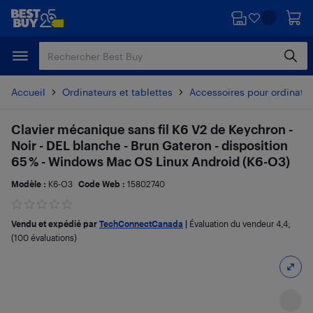
Passer
Passer
au
au
contenu
pied
principal
de
page
Accueil
Ordinateurs et tablettes
Accessoires pour ordinate
Clavier mécanique sans fil K6 V2 de Keychron -
Noir - DEL blanche - Brun Gateron - disposition
65 % - Windows Mac OS Linux Android (K6-O3)
Modèle :
K6-O3
Code Web :
15802740
Vendu et expédié par
TechConnectCanada
|
Évaluation du vendeur
4,4
;
(100 évaluations)