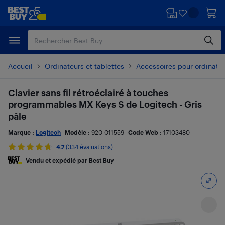
Passer
Passer
au
au
contenu
pied
principal
de
page
Accueil
Ordinateurs et tablettes
Accessoires pour ordinate
Clavier sans fil rétroéclairé à touches
programmables MX Keys S de Logitech - Gris
pâle
Marque :
Logitech
Modèle :
920-011559
Code Web :
17103480
4.7
(334 évaluations)
Vendu et expédié par Best Buy