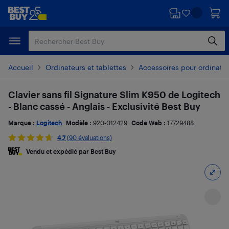
Passer
Passer
au
au
contenu
pied
principal
de
page
Accueil
Ordinateurs et tablettes
Accessoires pour ordinate
Clavier sans fil Signature Slim K950 de Logitech
- Blanc cassé - Anglais - Exclusivité Best Buy
Marque :
Logitech
Modèle :
920-012429
Code Web :
17729488
4.7
(90 évaluations)
Vendu et expédié par Best Buy