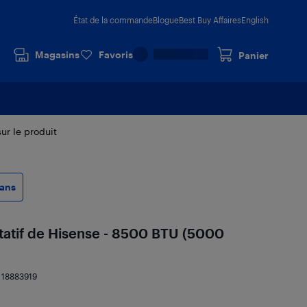
État de la commande
Blogue
Best Buy Affaires
English
Magasins
Favoris
Panier
sur le produit
ans
rtatif de Hisense - 8500 BTU (5000
:
18883919