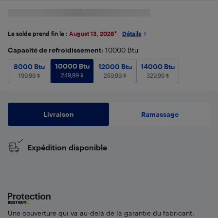
Le solde prend fin le :
August 13, 2026
*
Détails
Capacité de refroidissement
: 10000 Btu
10000 Btu
249,99
$
8000 Btu
10000 Btu
199,99
$
12000 Btu
259,99
14000 Btu
$
329,99
8000 Btu
12000 Btu
14000 Btu
249,99
$
199,99
$
259,99
$
329,99
$
Livraison
Ramassage
Expédition disponible
Une couverture qui va au-delà de la garantie du fabricant.