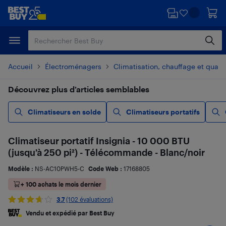
Passer
Passer
au
au
contenu
pied
principal
de
page
Accueil
Électroménagers
Climatisation, chauffage et qualité
Découvrez plus d’articles semblables
Climatiseurs en solde
Climatiseurs portatifs
Climatiseur portatif Insignia - 10 000 BTU
(jusqu’à 250 pi²) - Télécommande - Blanc/noir
Modèle :
NS-AC10PWH5-C
Code Web :
17168805
+ 100 achats le mois dernier
3.7
(102 évaluations)
Vendu et expédié par Best Buy