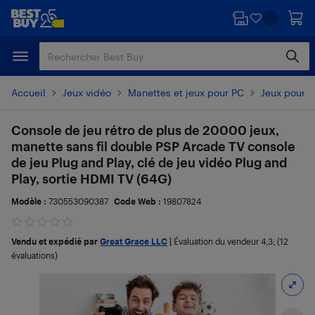
Passer
Passer
au
au
contenu
pied
principal
de
page
Accueil
Jeux vidéo
Manettes et jeux pour PC
Jeux pour 
Console de jeu rétro de plus de 20000 jeux,
manette sans fil double PSP Arcade TV console
de jeu Plug and Play, clé de jeu vidéo Plug and
Play, sortie HDMI TV (64G)
Modèle :
730553090387
Code Web :
19807824
Vendu et expédié par
Great Grace LLC
|
Évaluation du vendeur
4,3
; (12
évaluations)